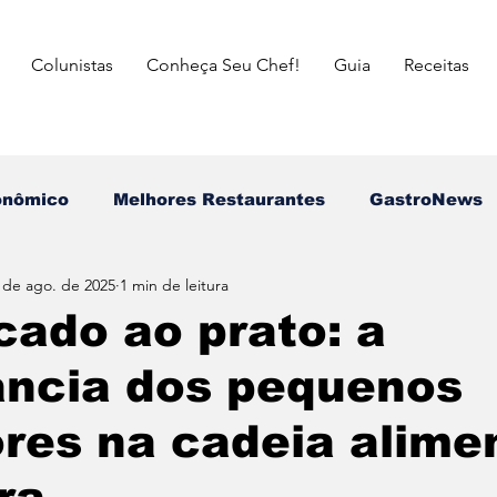
Colunistas
Conheça Seu Chef!
Guia
Receitas
onômico
Melhores Restaurantes
⁠GastroNews
 de ago. de 2025
1 min de leitura
Eventos
⁠Insiders
Campeões do Match Gastron
ado ao prato: a
ância dos pequenos
asileira
Italiana
Mexicana
Japonesa
res na cadeia alime
a das Mães
Dia dos Pais
Dia dos Avós
dia 