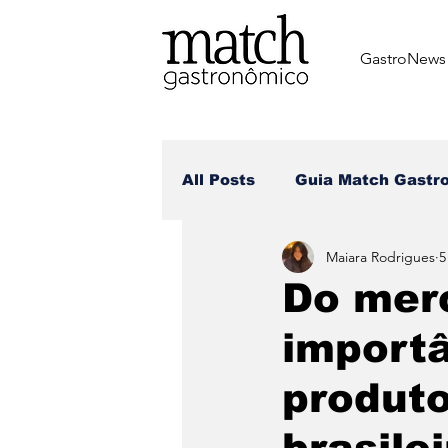
GastroNews
All Posts
⁠Guia Match Gastr
Maiara Rodrigues
5
Review dos matchers
Do merc
import
Receitas dos Chefes
Br
produto
Dia dos Namorados
Di