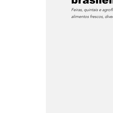
brasilei
Feiras, quintais e agro
Dia do Fondue
Drinks
alimentos frescos, dive
Festa Junina
Conheça 
Panela de Pressão