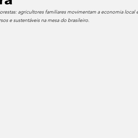
ra
florestas: agricultores familiares movimentam a economia local
Cafés
Vinhos
Dia do Bacon
Dia do Pão
rsos e sustentáveis na mesa do brasileiro.
Seu Chef!
Histórias Culinárias
Match Convida