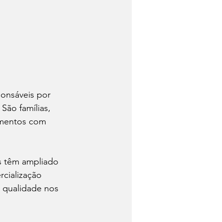
ponsáveis por 
ão famílias, 
imentos com 
is têm ampliado 
cialização 
e qualidade nos 