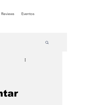
Reviews
⁠Eventos
ômico
Arabe
Carnes
ntar
do amigo