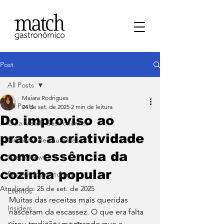
Post
All Posts
Maiara Rodrigues
All Posts
24 de set. de 2025
2 min de leitura
Do improviso ao
⁠Guia Match Gastronômico
prato: a criatividade
Melhores Restaurantes
como essência da
⁠GastroNews
cozinha popular
Review dos matchers
Atualizado:
25 de set. de 2025
Eventos
Muitas das receitas mais queridas 
⁠Insiders
nasceram da escassez. O que era falta 
virou tradição, mostrando que a 