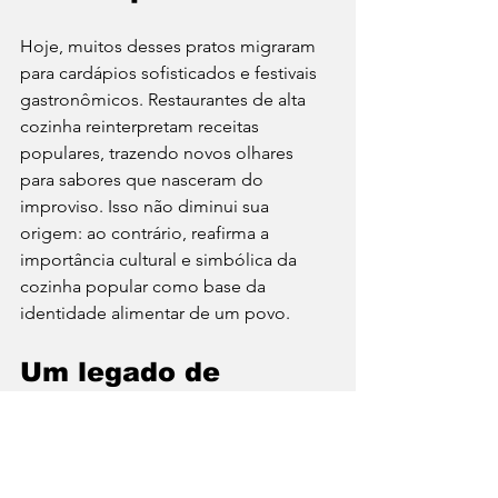
Hoje, muitos desses pratos migraram 
para cardápios sofisticados e festivais 
gastronômicos. Restaurantes de alta 
cozinha reinterpretam receitas 
populares, trazendo novos olhares 
para sabores que nasceram do 
improviso. Isso não diminui sua 
origem: ao contrário, reafirma a 
importância cultural e simbólica da 
cozinha popular como base da 
identidade alimentar de um povo.
Um legado de 
resistência e sabor
A história da cozinha popular é a prova 
de que a falta não gera apenas 