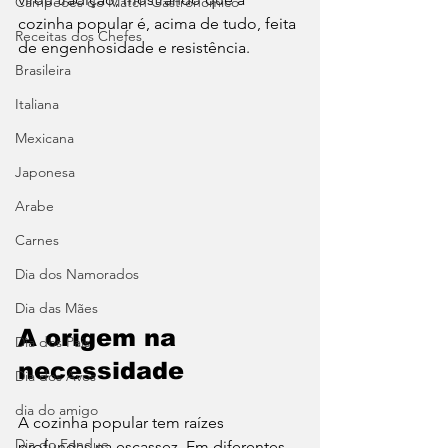
Campeões do Match Gastronômico
cozinha popular é, acima de tudo, feita 
Receitas dos Chefes
de engenhosidade e resistência.
Brasileira
Italiana
Mexicana
Japonesa
Arabe
Carnes
Dia dos Namorados
Dia das Mães
A origem na 
Dia dos Pais
necessidade
Dia dos Avós
dia do amigo
A cozinha popular tem raízes 
Dia do Fondue
profundas na escassez. Em diferentes 