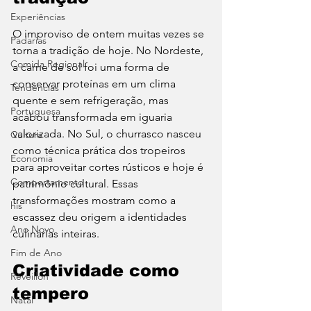
Experiências
O improviso de ontem muitas vezes se 
Padarias
torna a tradição de hoje. No Nordeste, 
Comida Regional
a carne de sol foi uma forma de 
conservar proteínas em um clima 
Tendências
quente e sem refrigeração, mas 
Portuguesa
acabou transformada em iguaria 
valorizada. No Sul, o churrasco nasceu 
Cultura
como técnica prática dos tropeiros 
Economia
para aproveitar cortes rústicos e hoje é 
Comportamento
patrimônio cultural. Essas 
transformações mostram como a 
his
escassez deu origem a identidades 
Ano Novo
culinárias inteiras.
Fim de Ano
Criatividade como 
Réveillon
tempero
Natal