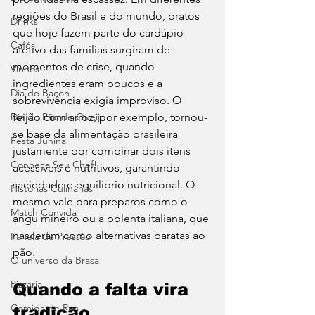
regiões do Brasil e do mundo, pratos 
Drinks
que hoje fazem parte do cardápio 
Cafés
afetivo das famílias surgiram de 
momentos de crise, quando 
Vinhos
ingredientes eram poucos e a 
Dia do Bacon
sobrevivência exigia improviso. O 
Dia do Pão de Queijo
feijão com arroz, por exemplo, tornou-
se base da alimentação brasileira 
Festa Junina
justamente por combinar dois itens 
Conheça Seu Chef!
acessíveis e nutritivos, garantindo 
saciedade e equilíbrio nutricional. O 
Histórias Culinárias
mesmo vale para preparos como o 
Match Convida
angu mineiro ou a polenta italiana, que 
nasceram como alternativas baratas ao 
Panela de Pressão
pão.
O universo da Brasa
Pizzaria
Quando a falta vira 
Comida de Rua
tradição