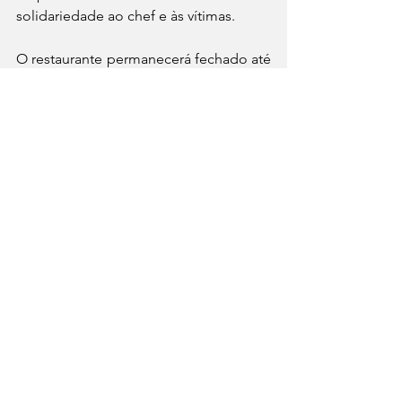
solidariedade ao chef e às vítimas.
O restaurante permanecerá fechado até 
a conclusão das investigações. Ainda 
não há previsão para reabertura.
⁠GastroNews
Ver tudo
Posts recentes