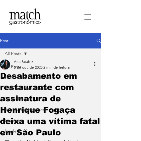
Post
All Posts
Ana Beatriz
All Posts
8 de out. de 2025
2 min de leitura
Desabamento em
⁠Guia Match Gastronômico
restaurante com
Melhores Restaurantes
assinatura de
⁠GastroNews
Henrique Fogaça
Review dos matchers
deixa uma vítima fatal
Eventos
em São Paulo
⁠Insiders