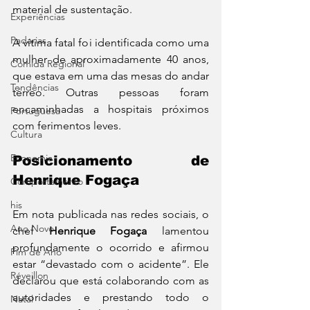
material de sustentação.
Experiências
Padarias
A vítima fatal foi identificada como uma 
mulher de aproximadamente 40 anos, 
Comida Regional
que estava em uma das mesas do andar 
Tendências
térreo. Outras pessoas foram 
encaminhadas a hospitais próximos 
Portuguesa
com ferimentos leves.
Cultura
Economia
Posicionamento de 
Henrique Fogaça
Comportamento
his
Em nota publicada nas redes sociais, o 
Ano Novo
chef 
Henrique Fogaça
 lamentou 
profundamente o ocorrido e afirmou 
Fim de Ano
estar “devastado com o acidente”. Ele 
Réveillon
declarou que está colaborando com as 
autoridades e prestando todo o 
Natal