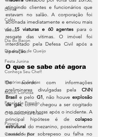
atingindo clientes e funcionários que 
Drinks
estavam no salão. A corporação foi 
Cafés
acionada imediatamente e enviou mais 
de 
15 viaturas e 60 agentes
 para o 
Vinhos
resgate das vítimas. O imóvel foi 
Dia do Bacon
interditado pela Defesa Civil após a 
Dia do Pão de Queijo
operação.
Festa Junina
O que se sabe até agora
Conheça Seu Chef!
Histórias Culinárias
De acordo com informações 
preliminares divulgadas pela 
CNN 
Match Convida
Brasil
 e pelo 
G1
, não houve 
explosão 
Panela de Pressão
de gás
, como chegou a ser cogitado 
nas primeiras horas após o incidente. A 
O universo da Brasa
principal hipótese é de 
colapso 
Pizzaria
estrutural
 do mezanino, possivelmente 
causado por sobrepeso ou falha no 
Comida de Rua