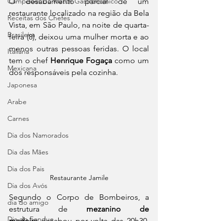
Campeões do Match Gastronômico
O desabamento parcial de um 
restaurante localizado na região da Bela 
Receitas dos Chefes
Vista, em São Paulo, na noite de quarta-
Brasileira
feira (8), deixou uma mulher morta e ao 
menos outras pessoas feridas. O local 
Italiana
tem o chef 
Henrique Fogaça
 como um 
Mexicana
dos responsáveis pela cozinha.
Japonesa
Arabe
Carnes
Dia dos Namorados
Dia das Mães
Dia dos Pais
Restaurante Jamile
Dia dos Avós
Segundo o Corpo de Bombeiros, a 
dia do amigo
estrutura de 
mezanino de 
Dia do Fondue
madeira
 desabou por volta das 20h30, 