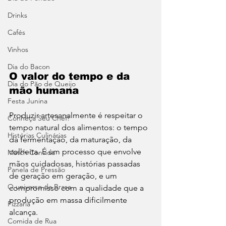
Drinks
Cafés
Vinhos
Dia do Bacon
O valor do tempo e da 
Dia do Pão de Queijo
mão humana
Festa Junina
Produzir artesanalmente é respeitar o 
Conheça Seu Chef!
tempo natural dos alimentos: o tempo 
Histórias Culinárias
da fermentação, da maturação, da 
colheita. É um processo que envolve 
Match Convida
mãos cuidadosas, histórias passadas 
Panela de Pressão
de geração em geração, e um 
O universo da Brasa
compromisso com a qualidade que a 
produção em massa dificilmente 
Pizzaria
alcança.
Comida de Rua