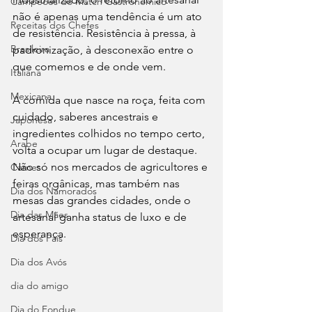
Campeões do Match Gastronômico
não é apenas uma tendência é um ato 
Receitas dos Chefes
de resistência. Resistência à pressa, à 
Brasileira
padronização, à desconexão entre o 
que comemos e de onde vem.
Italiana
Mexicana
A comida que nasce na roça, feita com 
cuidado, saberes ancestrais e 
Japonesa
ingredientes colhidos no tempo certo, 
Arabe
volta a ocupar um lugar de destaque. 
Não só nos mercados de agricultores e 
Carnes
feiras orgânicas, mas também nas 
Dia dos Namorados
mesas das grandes cidades, onde o 
Dia das Mães
artesanal ganha status de luxo e de 
esperança.
Dia dos Pais
Dia dos Avós
dia do amigo
Dia do Fondue