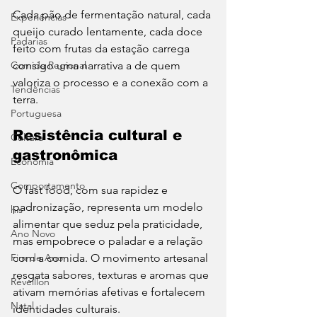
Cada pão de fermentação natural, cada 
Experiências
queijo curado lentamente, cada doce 
Padarias
feito com frutas da estação carrega 
Comida Regional
consigo uma narrativa a de quem 
valoriza o processo e a conexão com a 
Tendências
terra.
Portuguesa
Resistência cultural e 
Cultura
gastronômica
Economia
Comportamento
O fast food, com sua rapidez e 
padronização, representa um modelo 
his
alimentar que seduz pela praticidade, 
Ano Novo
mas empobrece o paladar e a relação 
Fim de Ano
com a comida. O movimento artesanal 
resgata sabores, texturas e aromas que 
Réveillon
ativam memórias afetivas e fortalecem 
Natal
identidades culturais.