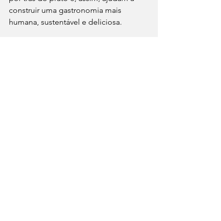
construir uma gastronomia mais 
humana, sustentável e deliciosa.
⁠GastroNews
Comportamento
Cultura
Ver tudo
Posts recentes