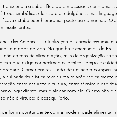
, transcendia o sabor. Bebido em ocasiões cerimoniais,
à troca simbólica, ele não era indulgência, mas linguage
ificava estabelecer hierarquia, pacto ou comunhão. O al
m insuficientes.
enas das Américas, a ritualização da comida assumiu múl
tórios e modos de vida. No que hoje chamamos de Brasil
al não apenas da alimentação, mas da organização social
exo que exige conhecimento técnico, tempo e cuidado
o preparo. Comer era resultado de um saber compartilh
a culinária ritualística revela uma relação radicalmente 
ração entre natureza e cultura, entre técnica e espiritu
ar o ingrediente, mas dialogar com ele. O erro não é a
so não é virtude; é desequilíbrio.
ta de forma contundente com a modernidade alimentar, 