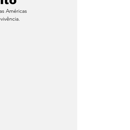
ito
Nas Américas 
 de Queijo
vivência.