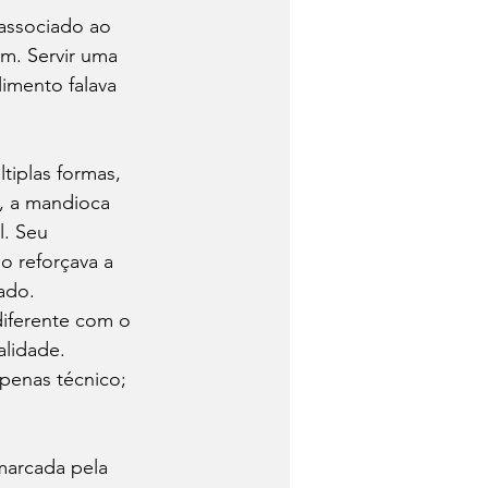
 associado ao 
m. Servir uma 
imento falava 
tiplas formas, 
, a mandioca 
. Seu 
 reforçava a 
ado.
diferente com o 
alidade. 
penas técnico; 
marcada pela 