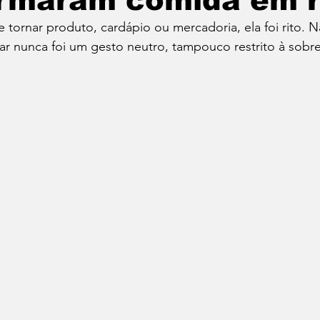
ormaram comida em r
 tornar produto, cardápio ou mercadoria, ela foi rito. 
Cafés
Vinhos
Dia do Bacon
Dia do Pão
har nunca foi um gesto neutro, tampouco restrito à sobre
Seu Chef!
Histórias Culinárias
Match Convida