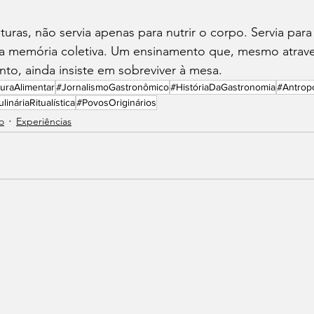
uras, não servia apenas para nutrir o corpo. Servia para
a memória coletiva. Um ensinamento que, mesmo atrav
to, ainda insiste em sobreviver à mesa.
turaAlimentar
#JornalismoGastronômico
#HistóriaDaGastronomia
#Antrop
lináriaRitualística
#PovosOriginários
o
Experiências