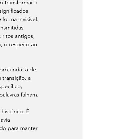
 transformar a 
ignificados 
 forma invisível.
ansmitidas 
ritos antigos, 
 o respeito ao 
rofunda: a de 
transição, a 
pecífico, 
palavras falham.
histórico. É 
avia 
ndo para manter 