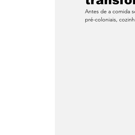
transf
Antes de a comida se
Dia do Fondue
Drinks
pré-coloniais, cozin
Festa Junina
Conheça 
Panela de Pressão