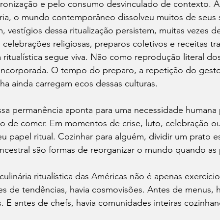
dronização e pelo consumo desvinculado de contexto. Ao
a, o mundo contemporâneo dissolveu muitos de seus s
m, vestígios dessa ritualização persistem, muitas vezes de
celebrações religiosas, preparos coletivos e receitas tr
ritualística segue viva. Não como reprodução literal dos 
corporada. O tempo do preparo, a repetição do gesto,
ilha ainda carregam ecos dessas culturas.
ssa permanência aponta para uma necessidade humana p
ato de comer. Em momentos de crise, luto, celebração ou 
u papel ritual. Cozinhar para alguém, dividir um prato es
ancestral são formas de reorganizar o mundo quando as 
ulinária ritualística das Américas não é apenas exercício 
es de tendências, havia cosmovisões. Antes de menus, h
. E antes de chefs, havia comunidades inteiras cozinha