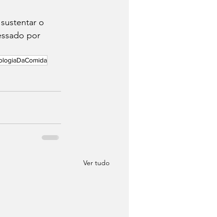
 sustentar o 
essado por 
ologiaDaComida
Ver tudo