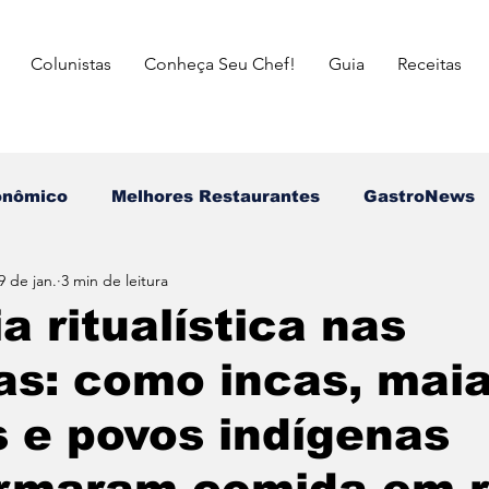
Colunistas
Conheça Seu Chef!
Guia
Receitas
onômico
Melhores Restaurantes
⁠GastroNews
9 de jan.
3 min de leitura
Eventos
⁠Insiders
Campeões do Match Gastron
a ritualística nas
s: como incas, maia
asileira
Italiana
Mexicana
Japonesa
 e povos indígenas
a das Mães
Dia dos Pais
Dia dos Avós
dia 