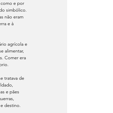
, como e por 
do simbólico. 
as não eram 
rra e à 
io agrícola e 
e alimentar, 
s. Comer era 
brio.
e tratava de 
ldado, 
as e pães 
uerras, 
e destino.