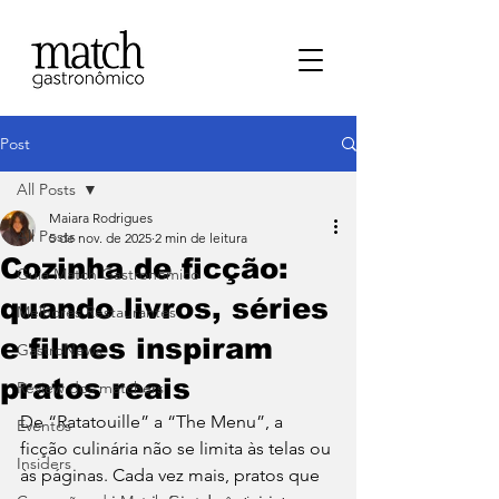
Post
All Posts
Maiara Rodrigues
All Posts
5 de nov. de 2025
2 min de leitura
Cozinha de ficção:
⁠Guia Match Gastronômico
quando livros, séries
Melhores Restaurantes
e filmes inspiram
⁠GastroNews
pratos reais
Review dos matchers
De “Ratatouille” a “The Menu”, a 
Eventos
ficção culinária não se limita às telas ou 
⁠Insiders
às páginas. Cada vez mais, pratos que 