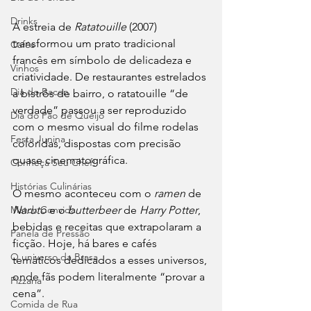
Drinks
A estreia de 
Ratatouille
 (2007) 
transformou um prato tradicional 
Cafés
francês em símbolo de delicadeza e 
Vinhos
criatividade. De restaurantes estrelados 
Dia do Bacon
a bistrôs de bairro, o ratatouille “de 
verdade” passou a ser reproduzido 
Dia do Pão de Queijo
com o mesmo visual do filme rodelas 
Festa Junina
coloridas, dispostas com precisão 
quase cinematográfica.
Conheça Seu Chef!
Histórias Culinárias
O mesmo aconteceu com o 
ramen
 de 
Naruto
 e o 
butterbeer
 de 
Harry Potter
, 
Match Convida
bebidas e receitas que extrapolaram a 
Panela de Pressão
ficção. Hoje, há bares e cafés 
O universo da Brasa
temáticos dedicados a esses universos, 
onde fãs podem literalmente “provar a 
Pizzaria
cena”.
Comida de Rua