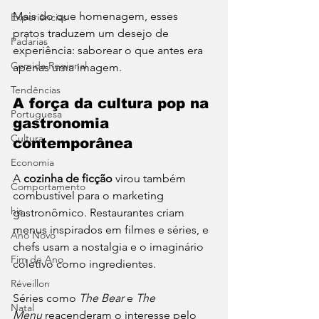
Mais do que homenagem, esses 
Experiências
pratos traduzem um desejo de 
Padarias
experiência: saborear o que antes era 
Comida Regional
apenas uma imagem.
Tendências
A força da cultura pop na 
Portuguesa
gastronomia 
Cultura
contemporânea
Economia
A 
cozinha de ficção
 virou também 
Comportamento
combustível para o marketing 
his
gastronômico. Restaurantes criam 
menus inspirados em filmes e séries, e 
Ano Novo
chefs usam a nostalgia e o imaginário 
Fim de Ano
coletivo como ingredientes.
Réveillon
Séries como 
The Bear
 e 
The 
Natal
Menu
 reacenderam o interesse pelo 