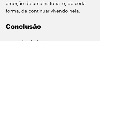
emoção de uma história  e, de certa 
forma, de continuar vivendo nela.
Conclusão
A 
cozinha de ficção
 prova que a 
gastronomia é também uma forma de 
narrativa. Filmes, livros e séries não 
apenas mostram comidas: despertam 
desejos, memórias e vontades de criar. 
No prato e na tela, o que se serve é a 
mesma coisa uma boa história, feita 
para ser saboreada.
Cultura
Gastronomia
⁠GastroNews
Tendências
Cultura