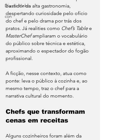
bastidor da alta gastronomia, 
Dia do Vinho
despertando curiosidade pelo ofício 
con
do chef e pelo drama por trás dos 
pratos. Já realities como 
Chef’s Table
 e 
MasterChef
 ampliaram o vocabulário 
do público sobre técnica e estética, 
aproximando o espectador do fogão 
profissional.
A ficção, nesse contexto, atua como 
ponte: leva o público à cozinha e, ao 
mesmo tempo, traz o chef para a 
narrativa cultural do momento.
Chefs que transformam 
cenas em receitas
Alguns cozinheiros foram além da 