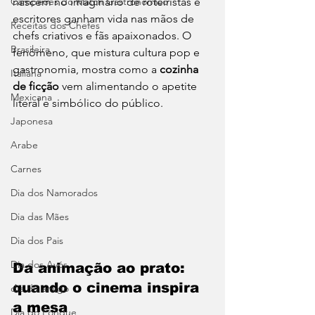
Campeões do Match Gastronômico
nascem no imaginário de roteiristas e 
escritores ganham vida nas mãos de 
Receitas dos Chefes
chefs criativos e fãs apaixonados. O 
Brasileira
fenômeno, que mistura cultura pop e 
gastronomia, mostra como a 
cozinha 
Italiana
de ficção
 vem alimentando o apetite 
Mexicana
literal e simbólico do público.
Japonesa
Arabe
Carnes
Dia dos Namorados
Dia das Mães
Dia dos Pais
Dia dos Avós
Da animação ao prato: 
quando o cinema inspira 
dia do amigo
a mesa
Dia do Fondue