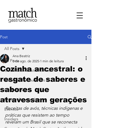
Post
All Posts
Ana Beatriz
All Posts
5 de ago. de 2025
1 min de leitura
Cozinha ancestral: o
⁠Guia Match Gastronômico
resgate de saberes e
Melhores Restaurantes
sabores que
⁠GastroNews
atravessam gerações
Review dos matchers
Receitas de avós, técnicas indígenas e 
Eventos
práticas que resistem ao tempo 
⁠Insiders
revelam um Brasil que se reconecta 