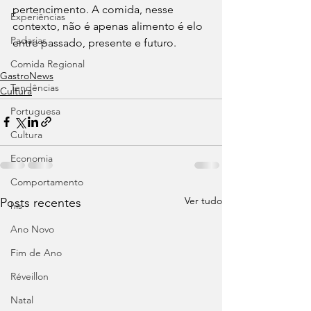
pertencimento. A comida, nesse 
Experiências
contexto, não é apenas alimento é elo 
Padarias
entre passado, presente e futuro.
Comida Regional
⁠GastroNews
Tendências
Cultura
Portuguesa
Cultura
Economia
Comportamento
Ver tudo
Posts recentes
his
Ano Novo
Fim de Ano
Réveillon
Natal