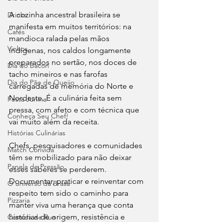
A cozinha ancestral brasileira se 
Drinks
manifesta em muitos territórios: na 
Cafés
mandioca ralada pelas mãos 
Vinhos
indígenas, nos caldos longamente 
preparados no sertão, nos doces de 
Dia do Bacon
tacho mineiros e nas farofas 
Dia do Pão de Queijo
carregadas de memória do Norte e 
Nordeste. É a culinária feita sem 
Festa Junina
pressa, com afeto e com técnica que 
Conheça Seu Chef!
vai muito além da receita.
Histórias Culinárias
Chefs, pesquisadores e comunidades 
Match Convida
têm se mobilizado para não deixar 
Panela de Pressão
esses saberes se perderem. 
Documentar, praticar e reinventar com 
O universo da Brasa
respeito tem sido o caminho para 
Pizzaria
manter viva uma herança que conta 
histórias de origem, resistência e 
Comida de Rua