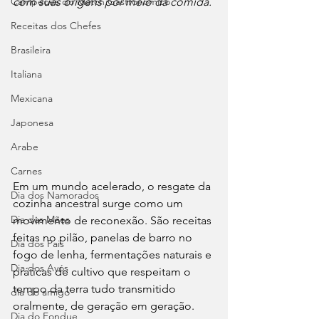
Campeões do Match Gastronômico
com suas origens por meio da comida.
Receitas dos Chefes
Brasileira
Italiana
Mexicana
Japonesa
Arabe
Carnes
Em um mundo acelerado, o resgate da 
Dia dos Namorados
cozinha ancestral surge como um 
Dia das Mães
movimento de reconexão. São receitas 
feitas no pilão, panelas de barro no 
Dia dos Pais
fogo de lenha, fermentações naturais e 
Dia dos Avós
práticas de cultivo que respeitam o 
tempo da terra tudo transmitido 
dia do amigo
oralmente, de geração em geração.
Dia do Fondue