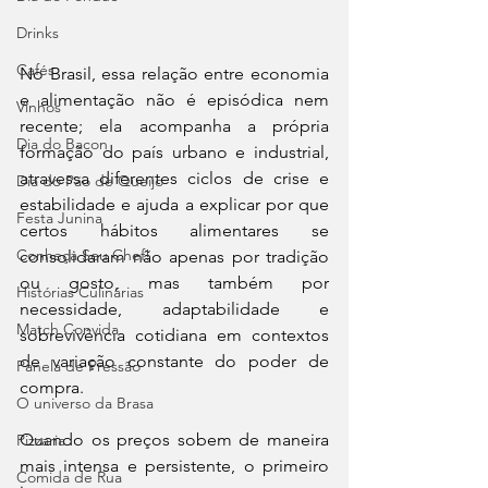
Drinks
Cafés
No Brasil, essa relação entre economia 
e alimentação não é episódica nem 
Vinhos
recente; ela acompanha a própria 
Dia do Bacon
formação do país urbano e industrial, 
atravessa diferentes ciclos de crise e 
Dia do Pão de Queijo
estabilidade e ajuda a explicar por que 
Festa Junina
certos hábitos alimentares se 
Conheça Seu Chef!
consolidaram não apenas por tradição 
ou gosto, mas também por 
Histórias Culinárias
necessidade, adaptabilidade e 
Match Convida
sobrevivência cotidiana em contextos 
de variação constante do poder de 
Panela de Pressão
compra.
O universo da Brasa
Quando os preços sobem de maneira 
Pizzaria
mais intensa e persistente, o primeiro 
Comida de Rua