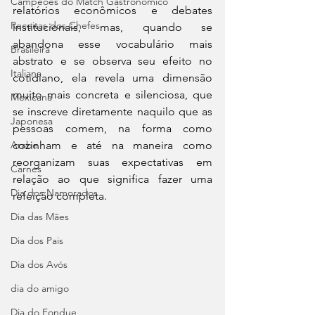
Campeões do Match Gastronômico
relatórios econômicos e debates 
Receitas dos Chefes
institucionais, mas, quando se 
abandona esse vocabulário mais 
Brasileira
abstrato e se observa seu efeito no 
Italiana
cotidiano, ela revela uma dimensão 
muito mais concreta e silenciosa, que 
Mexicana
se inscreve diretamente naquilo que as 
Japonesa
pessoas comem, na forma como 
Arabe
cozinham e até na maneira como 
reorganizam suas expectativas em 
Carnes
relação ao que significa fazer uma 
Dia dos Namorados
refeição completa.
Dia das Mães
Dia dos Pais
Dia dos Avós
dia do amigo
Dia do Fondue