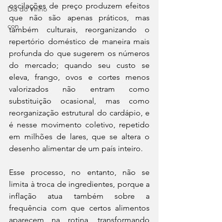
oscilações de preço produzem efeitos 
Dia do Vinho
que não são apenas práticos, mas 
con
também culturais, reorganizando o 
repertório doméstico de maneira mais 
profunda do que sugerem os números 
do mercado; quando seu custo se 
eleva, frango, ovos e cortes menos 
valorizados não entram como 
substituição ocasional, mas como 
reorganização estrutural do cardápio, e 
é nesse movimento coletivo, repetido 
em milhões de lares, que se altera o 
desenho alimentar de um país inteiro.
Esse processo, no entanto, não se 
limita à troca de ingredientes, porque a 
inflação atua também sobre a 
frequência com que certos alimentos 
aparecem na rotina, transformando 