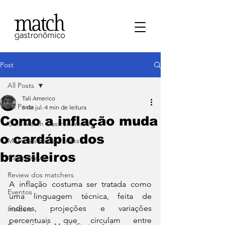
Post
All Posts
Tali Americo
All Posts
6 de jul.
4 min de leitura
Como a inflação muda
⁠Guia Match Gastronômico
o cardápio dos
Melhores Restaurantes
brasileiros
⁠GastroNews
Review dos matchers
A inflação costuma ser tratada como 
Eventos
uma linguagem técnica, feita de 
índices, projeções e variações 
⁠Insiders
percentuais que circulam entre 