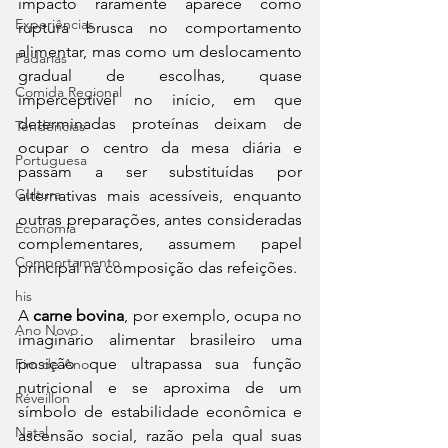
impacto raramente aparece como 
Experiências
ruptura brusca no comportamento 
alimentar, mas como um deslocamento 
Padarias
gradual de escolhas, quase 
Comida Regional
imperceptível no início, em que 
determinadas proteínas deixam de 
Tendências
ocupar o centro da mesa diária e 
Portuguesa
passam a ser substituídas por 
Cultura
alternativas mais acessíveis, enquanto 
outras preparações, antes consideradas 
Economia
complementares, assumem papel 
Comportamento
principal na composição das refeições.
his
A 
carne bovina
, por exemplo, ocupa no 
Ano Novo
imaginário alimentar brasileiro uma 
posição que ultrapassa sua função 
Fim de Ano
nutricional e se aproxima de um 
Réveillon
símbolo de estabilidade econômica e 
Natal
ascensão social, razão pela qual suas 