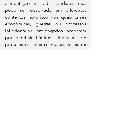
alimentação na vida cotidiana, mas 
pode ser observado em diferentes 
contextos históricos nos quais crises 
econômicas, guerras ou processos 
inflacionários prolongados acabaram 
por redefinir hábitos alimentares de 
populações inteiras, muitas vezes de 
maneira tão profunda que suas origens 
econômicas acabam esquecidas com o 
tempo.
Talvez por isso a relação entre comida e 
economia seja mais difícil de perceber 
no presente do que no passado, já que 
aquilo que hoje é vivido como 
adaptação tende, no futuro, a ser 
reinterpretado como tradição, e 
receitas que nasceram da necessidade 
passam a ser incorporadas ao 