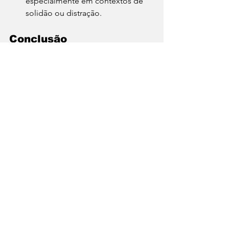
especialmente em contextos de 
solidão ou distração.
Conclusão
Os vídeos de comida funcionam como 
gatilhos poderosos: ativam visão, 
audição, emoção e recompensa 
cerebral. 
Eles produzem um prazer “quase 
físico” porque simulam o comer, 
antecipam o sabor e satisfazem parte 
da nossa fome visual e neurológica. 
Reconhecer esse mecanismo ajuda a 
entender por que consumimos tanto 
desse tipo de conteúdo e também 
como usá-lo com consciência.
Cultura
Gastronomia
Dicas