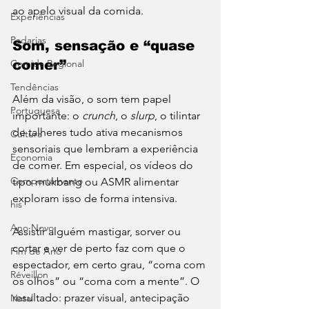
ao apelo visual da comida.
Experiências
Padarias
Som, sensação e “quase 
Comida Regional
comer”
Tendências
Além da visão, o som tem papel 
Portuguesa
importante: o 
crunch
, o 
slurp
, o tilintar 
de talheres tudo ativa mecanismos 
Cultura
sensoriais que lembram a experiência 
Economia
de comer. Em especial, os vídeos do 
Comportamento
tipo mukbang ou ASMR alimentar 
exploram isso de forma intensiva. 
his
Ano Novo
Assistir alguém mastigar, sorver ou 
cortar e ver de perto faz com que o 
Fim de Ano
espectador, em certo grau, “coma com 
Réveillon
os olhos” ou “coma com a mente”. O 
resultado: prazer visual, antecipação 
Natal