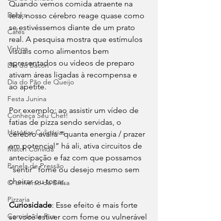
Quando vemos comida atraente na 
Drinks
tela, nosso cérebro reage quase como 
se estivéssemos diante de um prato 
Cafés
real. A pesquisa mostra que estímulos 
Vinhos
visuais como alimentos bem 
apresentados ou vídeos de preparo 
Dia do Bacon
ativam áreas ligadas à recompensa e 
Dia do Pão de Queijo
ao apetite. 
Festa Junina
Por exemplo: ao assistir um vídeo de 
Conheça Seu Chef!
fatias de pizza sendo servidas, o 
Histórias Culinárias
cérebro avalia “quanta energia / prazer 
em potencial” há ali, ativa circuitos de 
Match Convida
antecipação e faz com que possamos 
Panela de Pressão
“sentir” fome ou desejo mesmo sem 
cheirar ou tocar.
O universo da Brasa
Pizzaria
Curiosidade
: Esse efeito é mais forte 
Comida de Rua
se você estiver com fome ou vulnerável 