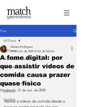
Post
All Posts
Maiara Rodrigues
All Posts
23 de out. de 2025
3 min de leitura
A fome digital: por
⁠Guia Match Gastronômico
que assistir vídeos de
Melhores Restaurantes
comida causa prazer
⁠GastroNews
quase físico
Review dos matchers
Atualizado:
31 de out. de 2025
Eventos
⁠Insiders
Assistir a vídeos de comida desde o 
preparo meticuloso até alguém 