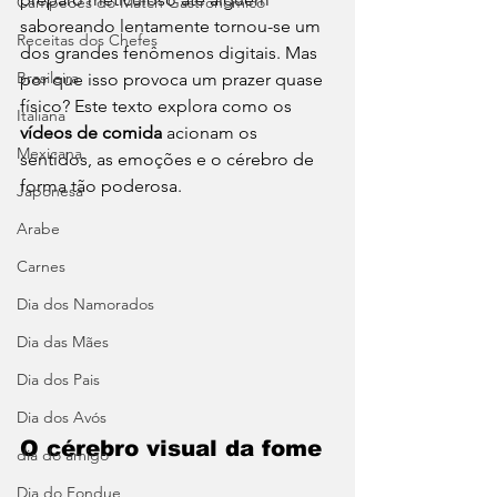
Campeões do Match Gastronômico
saboreando lentamente tornou-se um 
Receitas dos Chefes
dos grandes fenômenos digitais. Mas 
Brasileira
por que isso provoca um prazer quase 
físico? Este texto explora como os 
Italiana
vídeos de comida
 acionam os 
Mexicana
sentidos, as emoções e o cérebro de 
forma tão poderosa.
Japonesa
Arabe
Carnes
Dia dos Namorados
Dia das Mães
Dia dos Pais
Dia dos Avós
O cérebro visual da fome
dia do amigo
Dia do Fondue