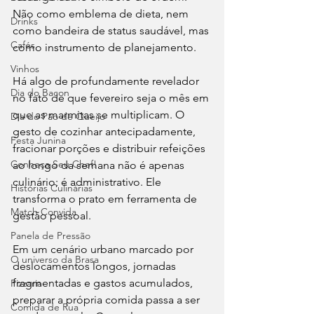
Não como emblema de dieta, nem 
Drinks
como bandeira de status saudável, mas 
Cafés
como instrumento de planejamento.
Vinhos
Há algo de profundamente revelador 
Dia do Bacon
no fato de que fevereiro seja o mês em 
que as marmitas se multiplicam. O 
Dia do Pão de Queijo
gesto de cozinhar antecipadamente, 
Festa Junina
fracionar porções e distribuir refeições 
Conheça Seu Chef!
ao longo da semana não é apenas 
culinário; é administrativo. Ele 
Histórias Culinárias
transforma o prato em ferramenta de 
Match Convida
gestão pessoal.
Panela de Pressão
Em um cenário urbano marcado por 
O universo da Brasa
deslocamentos longos, jornadas 
fragmentadas e gastos acumulados, 
Pizzaria
preparar a própria comida passa a ser 
Comida de Rua