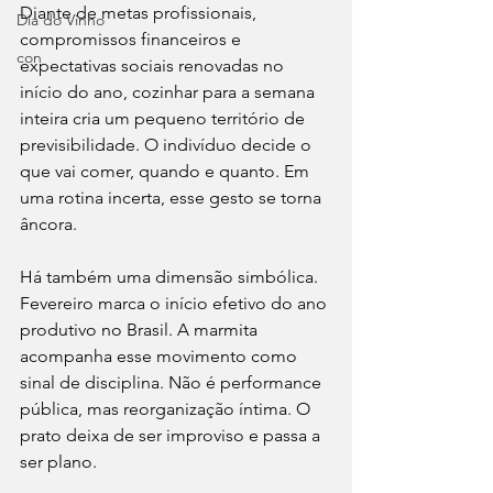
Diante de metas profissionais, 
Dia do Vinho
compromissos financeiros e 
con
expectativas sociais renovadas no 
início do ano, cozinhar para a semana 
inteira cria um pequeno território de 
previsibilidade. O indivíduo decide o 
que vai comer, quando e quanto. Em 
uma rotina incerta, esse gesto se torna 
âncora.
Há também uma dimensão simbólica. 
Fevereiro marca o início efetivo do ano 
produtivo no Brasil. A marmita 
acompanha esse movimento como 
sinal de disciplina. Não é performance 
pública, mas reorganização íntima. O 
prato deixa de ser improviso e passa a 
ser plano.