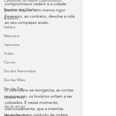
Campeões do Match Gastronômico
compromissos cedem e a cidade 
Receitas dos Chefes
parece respirar com menos rigor. 
Fevereiro, ao contrário, devolve a vida 
Brasileira
ao seu compasso exato. 
Italiana
Mexicana
Japonesa
Arabe
Carnes
Dia dos Namorados
Dia das Mães
Dia dos Pais
O calendário se reorganiza, as contas 
reaparecem, os horários voltam a ser 
Dia dos Avós
cobrados. É nesse momento, 
dia do amigo
silenciosamente, que a marmita 
ressurge como símbolo de ordem. 
Dia do Fondue