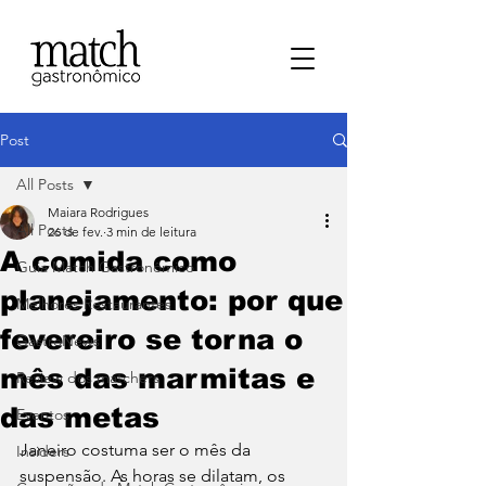
Post
All Posts
Maiara Rodrigues
All Posts
26 de fev.
3 min de leitura
A comida como
⁠Guia Match Gastronômico
planejamento: por que
Melhores Restaurantes
fevereiro se torna o
⁠GastroNews
mês das marmitas e
Review dos matchers
das metas
Eventos
Janeiro costuma ser o mês da 
⁠Insiders
suspensão. As horas se dilatam, os 