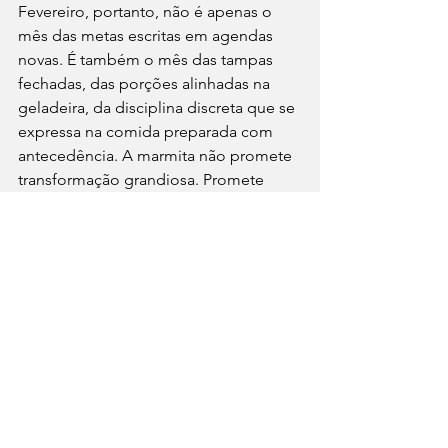
Fevereiro, portanto, não é apenas o 
mês das metas escritas em agendas 
novas. É também o mês das tampas 
fechadas, das porções alinhadas na 
geladeira, da disciplina discreta que se 
expressa na comida preparada com 
antecedência. A marmita não promete 
transformação grandiosa. Promete 
continuidade organizada.
E talvez seja exatamente isso que a 
cidade exige quando o ano começa 
de verdade: menos espetáculo, mais 
planejamento. À mesa, inclusive.
#MatchGastronômico
#CulturaAlimentar
#JornalismoCultural
#VidaUrbana
#OrganizaçãoFinanceira
#Marmita
#PlanejamentoPessoal
#ComidaComoGestão
⁠GastroNews