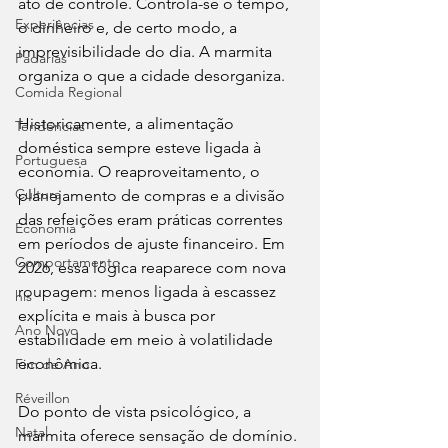
ato de controle. Controla-se o tempo, 
Experiências
o dinheiro e, de certo modo, a 
imprevisibilidade do dia. A marmita 
Padarias
organiza o que a cidade desorganiza.
Comida Regional
Historicamente, a alimentação 
Tendências
doméstica sempre esteve ligada à 
Portuguesa
economia. O reaproveitamento, o 
Cultura
planejamento de compras e a divisão 
das refeições eram práticas correntes 
Economia
em períodos de ajuste financeiro. Em 
Comportamento
2026, essa lógica reaparece com nova 
roupagem: menos ligada à escassez 
his
explícita e mais à busca por 
Ano Novo
estabilidade em meio à volatilidade 
econômica.
Fim de Ano
Réveillon
Do ponto de vista psicológico, a 
Natal
marmita oferece sensação de domínio. 